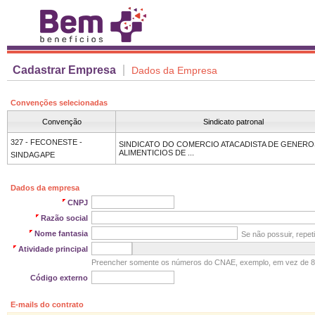
Cadastrar Empresa
Dados da Empresa
Convenções selecionadas
Convenção
Sindicato patronal
327 - FECONESTE -
SINDICATO DO COMERCIO ATACADISTA DE GENERO
ALIMENTICIOS DE ...
Dados da empresa
CNPJ
Razão social
Nome fantasia
Se não possuir, repeti
Atividade principal
Preencher somente os números do CNAE, exemplo, em vez de 8
Código externo
E-mails do contrato