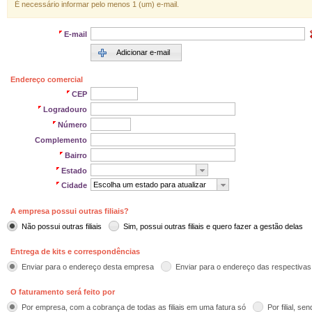
É necessário informar pelo menos 1 (um) e-mail.
E-mail
Adicionar e-mail
Endereço comercial
CEP
Logradouro
Número
Complemento
Bairro
Estado
Escolha um estado para atualizar
Cidade
A empresa possui outras filiais?
Não possui outras filiais
Sim, possui outras filiais e quero fazer a gestão delas
Entrega de kits e correspondências
Enviar para o endereço desta empresa
Enviar para o endereço das respectivas f
O faturamento será feito por
Por empresa, com a cobrança de todas as filiais em uma fatura só
Por filial, s